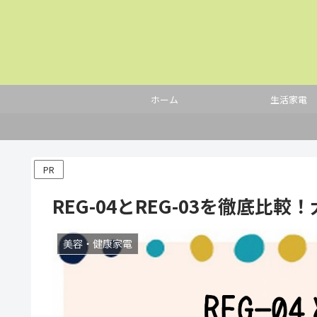
ホーム
生活家電
PR
REG-04とREG-03を徹底比
美容・健康家電