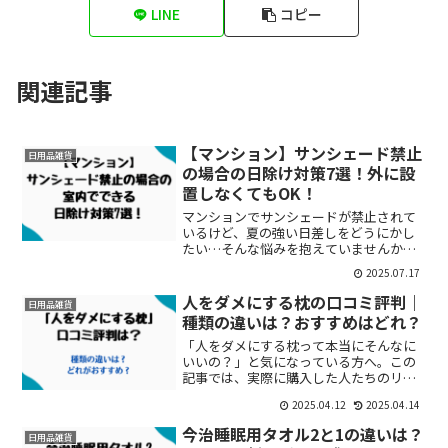
LINE
コピー
関連記事
【マンション】サンシェード禁止
日用品雑貨
の場合の日除け対策7選！外に設
置しなくてもOK！
マンションでサンシェードが禁止されて
いるけど、夏の強い日差しをどうにかし
たい…そんな悩みを抱えていませんか？
規約が厳しくてベランダに何も取り付け
2025.07.17
られないと、「どう対策すればいい
の？」と途方に暮れてしまいますよね。
人をダメにする枕の口コミ評判｜
日用品雑貨
サンシェードが禁止の場合の日...
種類の違いは？おすすめはどれ？
「人をダメにする枕って本当にそんなに
いいの？」と気になっている方へ。この
記事では、実際に購入した人たちのリア
ルな口コミや感想をもとに、「人をダメ
2025.04.12
2025.04.14
にする枕」の魅力や注意点を詳しく解説
しています。フィット感・リラックス
今治睡眠用タオル2と1の違いは？
日用品雑貨
感・睡眠の質の変化など、買...