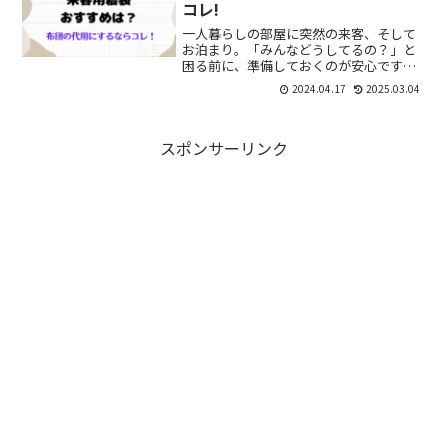
コレ!
一人暮らしの部屋に突然の来客、そして
お泊まり。「みんなどうしてるの？」と
困る前に、準備しておくのが安心です。
一人暮らしの際に布団の代用になる寝袋
2024.04.17
2025.03.04
のおすすめは、ねぶくろんAIFLYCY寝袋封
筒型開閉式ファスナー仕様寝袋などで
す。本文で、それぞ...
スポンサーリンク