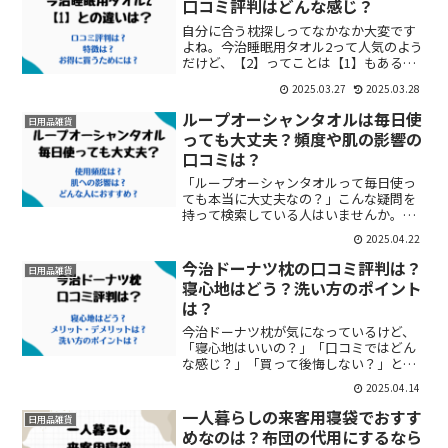
口コミ評判はどんな感じ？
自分に合う枕探しってなかなか大変です
よね。今治睡眠用タオル2って人気のよう
だけど、【2】ってことは【1】もある
の？今治睡眠用タオル2と1との違いって
2025.03.27
2025.03.28
何？口コミ評判はどうなの？と、情報を
探している人がいるかもしれません。今
ループオーシャンタオルは毎日使
日用品雑貨
治睡眠用タオルは取り...
っても大丈夫？頻度や肌の影響の
口コミは？
「ループオーシャンタオルって毎日使っ
ても本当に大丈夫なの？」こんな疑問を
持って検索している人はいませんか。公
式ページでは、毎日使用可ボディソープ
2025.04.22
や石けんを泡立てて優しくなでて使用の
ことと記載があります。そうはいっても
今治ドーナツ枕の口コミ評判は？
日用品雑貨
場所によっては違うのでは...
寝心地はどう？洗い方のポイント
は？
今治ドーナツ枕が気になっているけど、
「寝心地はいいの？」「口コミではどん
な感じ？」「買って後悔しない？」と考
えている人がいるかもしれません。口コ
2025.04.14
ミでは、寝心地がいい肌触りが気持ちい
い頭が覆われてリラックスでき快適に眠
一人暮らしの来客用寝袋でおすす
日用品雑貨
れるすっぽり包まれて安眠...
めなのは？布団の代用にするなら