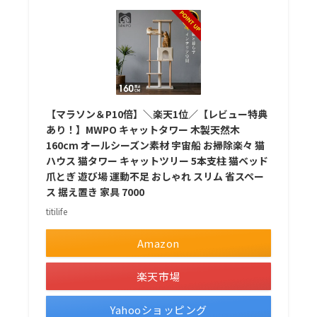
【マラソン＆P10倍】＼楽天1位／【レビュー特典
あり！】MWPO キャットタワー 木製天然木
160cm オールシーズン素材 宇宙船 お掃除楽々 猫
ハウス 猫タワー キャットツリー 5本支柱 猫ベッド
爪とぎ 遊び場 運動不足 おしゃれ スリム 省スペー
ス 据え置き 家具 7000
titilife
Amazon
楽天市場
Yahooショッピング