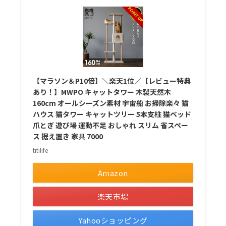
【マラソン＆P10倍】＼楽天1位／【レビュー特典
あり！】MWPO キャットタワー 木製天然木
160cm オールシーズン素材 宇宙船 お掃除楽々 猫
ハウス 猫タワー キャットツリー 5本支柱 猫ベッド
爪とぎ 遊び場 運動不足 おしゃれ スリム 省スペー
ス 据え置き 家具 7000
titilife
Amazon
楽天市場
Yahooショッピング