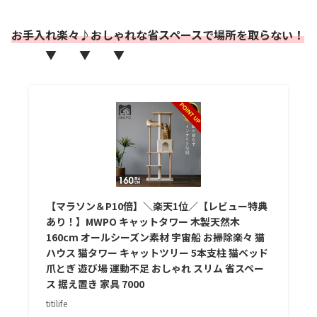
お手入れ楽々♪おしゃれな省スペースで場所を取らない！
▼ ▼ ▼
【マラソン＆P10倍】＼楽天1位／【レビュー特典
あり！】MWPO キャットタワー 木製天然木
160cm オールシーズン素材 宇宙船 お掃除楽々 猫
ハウス 猫タワー キャットツリー 5本支柱 猫ベッド
爪とぎ 遊び場 運動不足 おしゃれ スリム 省スペー
ス 据え置き 家具 7000
titilife