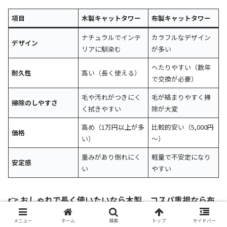
項目
木製キャットタワー
布製キャットタワー
ナチュラルでインテ
カラフルなデザイン
デザイン
リアに馴染む
が多い
へたりやすい（数年
耐久性
高い（長く使える）
で交換が必要）
毛や汚れがつきにく
毛が絡まりやすく掃
掃除のしやすさ
く拭きやすい
除が大変
高め（1万円以上が多
比較的安い（5,000円
価格
い）
～）
重みがあり倒れにく
軽量で不安定になり
安定感
い
やすい
👉
おしゃれで長く使いたいなら木製、コスパ重視なら布
製！
メニュー
ホーム
検索
トップ
サイドバー