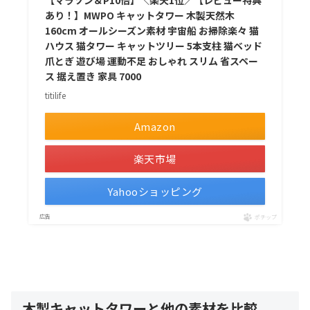
【マラソン＆P10倍】＼楽天1位／【レビュー特典
あり！】MWPO キャットタワー 木製天然木
160cm オールシーズン素材 宇宙船 お掃除楽々 猫
ハウス 猫タワー キャットツリー 5本支柱 猫ベッド
爪とぎ 遊び場 運動不足 おしゃれ スリム 省スペー
ス 据え置き 家具 7000
titilife
Amazon
楽天市場
Yahooショッピング
ポチップ
木製キャットタワーと他の素材を比較