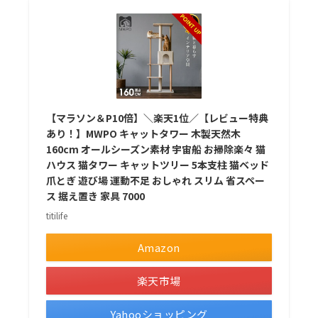
【マラソン＆P10倍】＼楽天1位／【レビュー特典
あり！】MWPO キャットタワー 木製天然木
160cm オールシーズン素材 宇宙船 お掃除楽々 猫
ハウス 猫タワー キャットツリー 5本支柱 猫ベッド
爪とぎ 遊び場 運動不足 おしゃれ スリム 省スペー
ス 据え置き 家具 7000
titilife
Amazon
楽天市場
Yahooショッピング